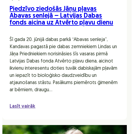
Piedzīvo ziedošās Jāņu pļavas
Abavas senlejā – Latvijas Dabas
fonds aicina uz Atvērto pļavu dienu
Šī gada 20. jūnijā dabas parkā “Abavas senleja”,
Kandavas pagastā pie dabas zemniekiem Lindas un
Jāņa Priedniekiem norisināsies šīs vasaras pirmā
Latvijas Dabas fonda Atvērto pļavu diena, aicinot
ikvienu interesentu doties tuvāk dabiskajām pļavām
un iepazīt to bioloģisko daudzveidību un
atjaunošanas stāstu. Pasākums piemērots ģimenēm
ar bērniem, draugu…
Lasīt vairāk