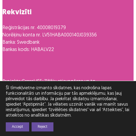
Rekvizīti
Reģistrācijas nr. 40008019379
Norēķinu konta nr. LV51HABA000140J039356
Banka: Swedbank
Bankas kods: HABALV22
Projekts GrassLIFE: Zālāju atjaunošana un to
Šī tīmekļvietne izmanto sīkdatnes, kas nodrošina lapas
dažādas izmantošanas veicināšana
funkcionalitāti un informāciju par tās apmeklējumu, kas ļauj
LIFE16NAT/LV/262
pilnveidot tās darbību. Ja piekrītat sīkdatņu izmantošanai,
spiediet “Apstiprināt”. Ja vēlaties uzzināt vairāk vai mainīt savus
iestatījumus, spiediet “Izvēlēties sīkdatnes” vai arī “Atteikties”, lai
atteiktos no analītikas sīkdatnēm.
Accept
Reject