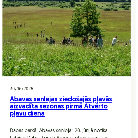
30/06/2026
Abavas senlejas ziedošajās pļavās
aizvadīta sezonas pirmā Atvērto
pļavu diena
Dabas parkā “Abavas senleja” 20. jūnijā notika