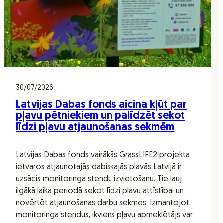
30/07/2026
Latvijas Dabas fonds aicina kļūt par
pļavu pētniekiem un palīdzēt sekot
līdzi pļavu atjaunošanas sekmēm
Latvijas Dabas fonds vairākās GrassLIFE2 projekta
ietvaros atjaunotajās dabiskajās pļavās Latvijā ir
uzsācis monitoringa stendu izvietošanu. Tie ļauj
ilgākā laika periodā sekot līdzi pļavu attīstībai un
novērtēt atjaunošanas darbu sekmes. Izmantojot
monitoringa stendus, ikviens pļavu apmeklētājs var