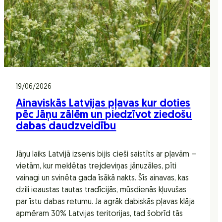
19/06/2026
Ainaviskās Latvijas pļavas kur doties
pēc Jāņu zālēm un piedzīvot ziedošu
dabas daudzveidību
Jāņu laiks Latvijā izsenis bijis cieši saistīts ar pļavām –
vietām, kur meklētas trejdeviņas jāņuzāles, pīti
vainagi un svinēta gada īsākā nakts. Šīs ainavas, kas
dziļi ieaustas tautas tradīcijās, mūsdienās kļuvušas
par īstu dabas retumu. Ja agrāk dabiskās pļavas klāja
apmēram 30% Latvijas teritorijas, tad šobrīd tās