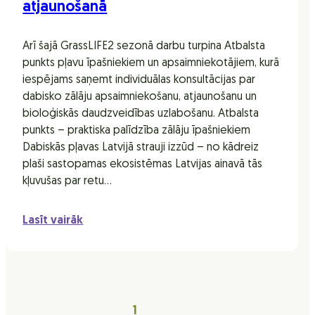
atjaunošanā
Arī šajā GrassLIFE2 sezonā darbu turpina Atbalsta
punkts pļavu īpašniekiem un apsaimniekotājiem, kurā
iespējams saņemt individuālas konsultācijas par
dabisko zālāju apsaimniekošanu, atjaunošanu un
bioloģiskās daudzveidības uzlabošanu. Atbalsta
punkts – praktiska palīdzība zālāju īpašniekiem
Dabiskās pļavas Latvijā strauji izzūd – no kādreiz
plaši sastopamas ekosistēmas Latvijas ainavā tās
kļuvušas par retu…
Lasīt vairāk
1