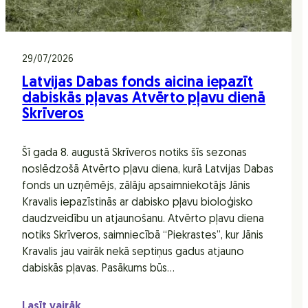
29/07/2026
Latvijas Dabas fonds aicina iepazīt
dabiskās pļavas Atvērto pļavu dienā
Skrīveros
Šī gada 8. augustā Skrīveros notiks šīs sezonas
noslēdzošā Atvērto pļavu diena, kurā Latvijas Dabas
fonds un uzņēmējs, zālāju apsaimniekotājs Jānis
Kravalis iepazīstinās ar dabisko pļavu bioloģisko
daudzveidību un atjaunošanu. Atvērto pļavu diena
notiks Skrīveros, saimniecībā “Piekrastes”, kur Jānis
Kravalis jau vairāk nekā septiņus gadus atjauno
dabiskās pļavas. Pasākums būs…
Lasīt vairāk