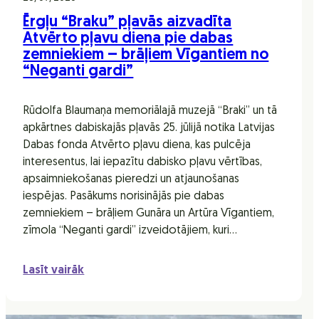
Ērgļu “Braku” pļavās aizvadīta
Atvērto pļavu diena pie dabas
zemniekiem – brāļiem Vīgantiem no
“Neganti gardi”
Rūdolfa Blaumaņa memoriālajā muzejā “Braki” un tā
apkārtnes dabiskajās pļavās 25. jūlijā notika Latvijas
Dabas fonda Atvērto pļavu diena, kas pulcēja
interesentus, lai iepazītu dabisko pļavu vērtības,
apsaimniekošanas pieredzi un atjaunošanas
iespējas. Pasākums norisinājās pie dabas
zemniekiem – brāļiem Gunāra un Artūra Vīgantiem,
zīmola “Neganti gardi” izveidotājiem, kuri…
Lasīt vairāk