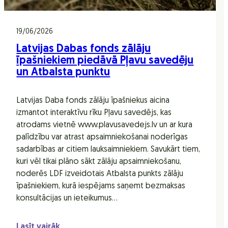
19/06/2026
Latvijas Dabas fonds zālāju
īpašniekiem piedāvā Pļavu savedēju
un Atbalsta punktu
Latvijas Daba fonds zālāju īpašniekus aicina
izmantot interaktīvu rīku Pļavu savedējs, kas
atrodams vietnē www.plavusavedejs.lv un ar kura
palīdzību var atrast apsaimniekošanai noderīgas
sadarbības ar citiem lauksaimniekiem. Savukārt tiem,
kuri vēl tikai plāno sākt zālāju apsaimniekošanu,
noderēs LDF izveidotais Atbalsta punkts zālāju
īpašniekiem, kurā iespējams saņemt bezmaksas
konsultācijas un ieteikumus…
Lasīt vairāk