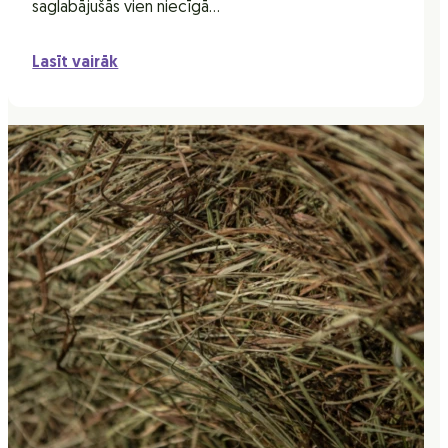
saglabājušās vien niecīgā…
Lasīt vairāk