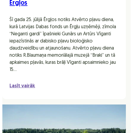
Ērgļos
Šī gada 25. jūlijā Ērgļos notiks Atvērto pļavu diena,
kurā Latvijas Dabas fonds un Ērgļu uzņēmēji, zīmola
“Neganti gardi” īpašnieki Gunārs un Artūrs Vīganti
iepazīstinās ar dabisko pļavu bioloģisko
daudzveidību un atjaunošanu. Atvērto pļavu diena
notiks R.Blaumaņa memoriālajā muzejā “Braki” un tā
apkaimes pļavās, kuras brāļi Vīganti apsaimnieko jau
15…
Lasīt vairāk