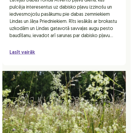
Latvijas Dabas fonda Atvērto pļavu diena, kas
pulcēja interesentus uz dabisko pļavu izzinošu un
iedvesmojošu pasākumu pie dabas zemniekiem
Lindas un Jāņa Priedniekiem. Rīts iesākās ar brokastu
uzkodām un Lindas gatavotā savvaļas augu pesto
baudīšanu, ievadot arī sarunas par dabisko pļavu…
Lasīt vairāk