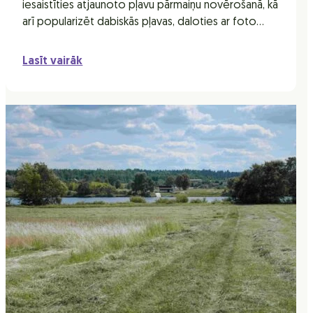
iesaistīties atjaunoto pļavu pārmaiņu novērošanā, kā
arī popularizēt dabiskās pļavas, daloties ar foto…
Lasīt vairāk