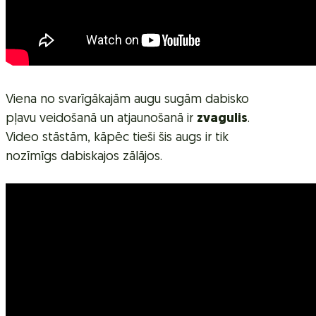
Viena no svarīgākajām augu sugām dabisko
pļavu veidošanā un atjaunošanā ir
zvagulis
.
Video stāstām, kāpēc tieši šis augs ir tik
nozīmīgs dabiskajos zālājos.