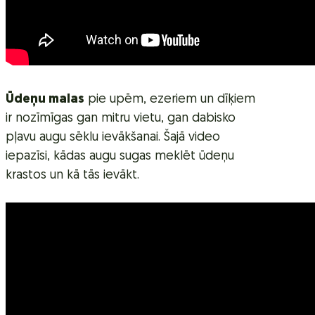
Ūdeņu malas
pie upēm, ezeriem un dīķiem
ir nozīmīgas gan mitru vietu, gan dabisko
pļavu augu sēklu ievākšanai. Šajā video
iepazīsi, kādas augu sugas meklēt ūdeņu
krastos un kā tās ievākt.