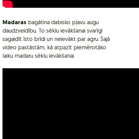
Madaras
bagātina dabisko pļavu augu
daudzveidību. To sēklu ievākšanai svarīgi
sagaidīt īsto brīdi un neievākt par agru. Šajā
video pastāstām, kā atpazīt piemērotāko
laiku madaru sēklu ievākšanai.