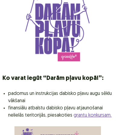
Ko varat iegūt “Darām pļavu kopā!”:
padomus un instrukcijas dabisko pļavu augu sēklu
vākšanai
finansiālu atbalstu dabisko pļavu atjaunošanai
nelielās teritorijās, piesakoties
grantu konkursam.