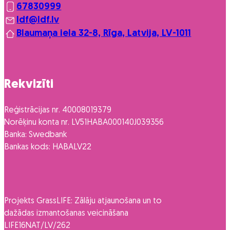
67830999
ldf@ldf.lv
Blaumaņa iela 32-8, Rīga, Latvija, LV-1011
Rekvizīti
Reģistrācijas nr. 40008019379
Norēķinu konta nr. LV51HABA000140J039356
Banka: Swedbank
Bankas kods: HABALV22
Projekts GrassLIFE: Zālāju atjaunošana un to
dažādas izmantošanas veicināšana
LIFE16NAT/LV/262