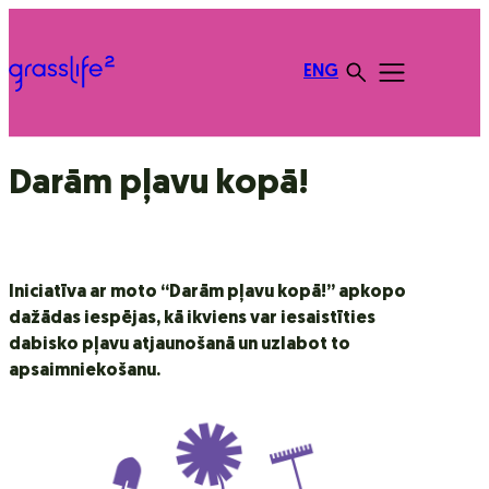
ENG
Darām pļavu kopā!
Iniciatīva ar moto “Darām pļavu kopā!” apkopo
dažādas iespējas, kā ikviens var iesaistīties
dabisko pļavu atjaunošanā un uzlabot to
apsaimniekošanu.