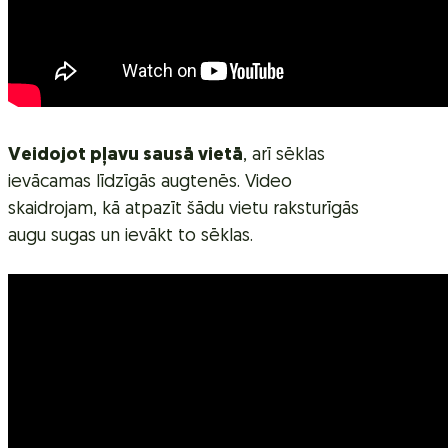
Veidojot pļavu sausā vietā
, arī sēklas
ievācamas līdzīgās augtenēs. Video
skaidrojam, kā atpazīt šādu vietu raksturīgās
augu sugas un ievākt to sēklas.