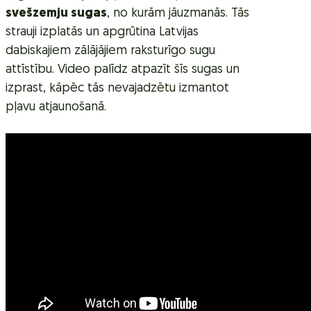
svešzemju sugas
, no kurām jāuzmanās. Tās
strauji izplatās un apgrūtina Latvijas
dabiskajiem zālājājiem raksturīgo sugu
attīstību. Video palīdz atpazīt šīs sugas un
izprast, kāpēc tās nevajadzētu izmantot
pļavu atjaunošanā.