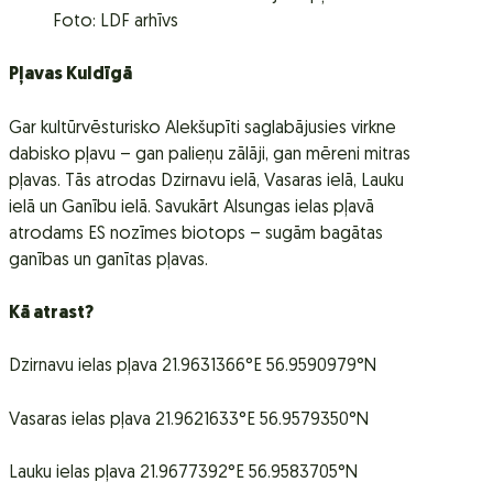
Foto: LDF arhīvs
Pļavas Kuldīgā
Gar kultūrvēsturisko Alekšupīti saglabājusies virkne
dabisko pļavu – gan palieņu zālāji, gan mēreni mitras
pļavas. Tās atrodas Dzirnavu ielā, Vasaras ielā, Lauku
ielā un Ganību ielā. Savukārt Alsungas ielas pļavā
atrodams ES nozīmes biotops – sugām bagātas
ganības un ganītas pļavas.
Kā atrast?
Dzirnavu ielas pļava 21.9631366°E 56.9590979°N
Vasaras ielas pļava 21.9621633°E 56.9579350°N
Lauku ielas pļava 21.9677392°E 56.9583705°N