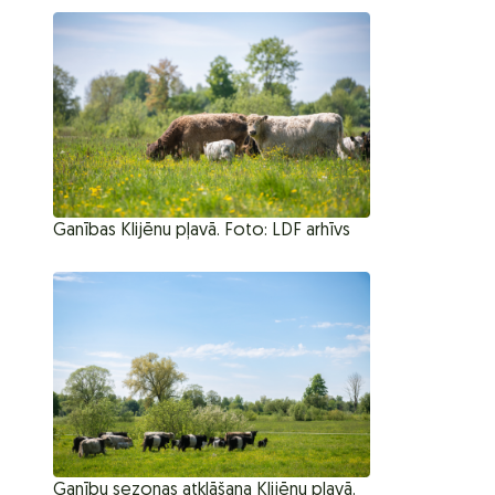
Ganības Klijēnu pļavā. Foto: LDF arhīvs
Ganību sezonas atklāšana Klijēnu pļavā.