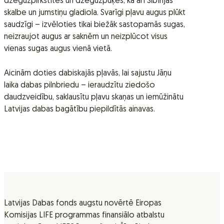
dzegužpirkstītes un dzegužpuķes, kā arī Sibīrijas
skalbe un jumstiņu gladiola. Svarīgi pļavu augus plūkt
saudzīgi – izvēloties tikai biežāk sastopamās sugas,
neizraujot augus ar saknēm un neizplūcot visus
vienas sugas augus vienā vietā.
Aicinām doties dabiskajās pļavās, lai sajustu Jāņu
laika dabas pilnbriedu – ieraudzītu ziedošo
daudzveidību, saklausītu pļavu skaņas un iemūžinātu
Latvijas dabas bagātību piepildītās ainavas.
Latvijas Dabas fonds augstu novērtē Eiropas
Komisijas LIFE programmas finansiālo atbalstu