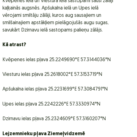
Kvēpenes ielā un Viestura ielā sastopami sausi zālāji
kaļķainās augsnēs. Apšukalna ielā un Upes ielā
vērojami smiltāju zālāji, kuros aug sausajiem un
smilšainajiem apstākļiem pielāgojušās augu sugas,
savukārt Dzirnavu ielā sastopams palieņu zālājs.
Kā atrast?
Kvēpenes ielas pļava 25.2249690°E 57.3144036°N
Viesturu ielas pļava 25.2618002°E 57.3153719°N
Apšukalna ielas pļava 25.2231699°E 57.3084791°N
Upes ielas pļava 25.2242226°E 57.3330974°N
Dzirnavu ielas pļava 25.2324609°E 57.3160207°N
Lejzemnieku pļava Ziemeļvidzemē