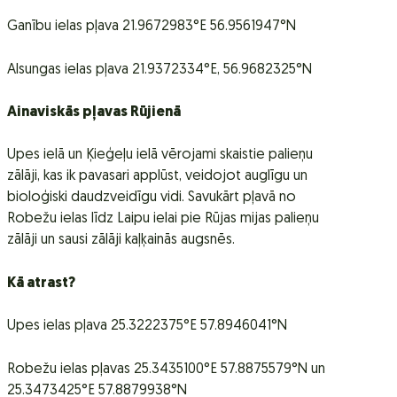
Ganību ielas pļava 21.9672983°E 56.9561947°N
Alsungas ielas pļava 21.9372334°E, 56.9682325°N
Ainaviskās pļavas Rūjienā
Upes ielā un Ķieģeļu ielā vērojami skaistie palieņu
zālāji, kas ik pavasari applūst, veidojot auglīgu un
bioloģiski daudzveidīgu vidi. Savukārt pļavā no
Robežu ielas līdz Laipu ielai pie Rūjas mijas palieņu
zālāji un sausi zālāji kaļķainās augsnēs.
Kā atrast?
Upes ielas pļava 25.3222375°E 57.8946041°N
Robežu ielas pļavas 25.3435100°E 57.8875579°N un
25.3473425°E 57.8879938°N