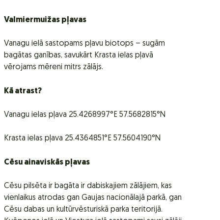
Valmiermuižas pļavas
Vanagu ielā sastopams pļavu biotops – sugām
bagātas ganības, savukārt Krasta ielas pļavā
vērojams mēreni mitrs zālājs.
Kā atrast?
Vanagu ielas pļava 25.4268997°E 57.5682815°N
Krasta ielas pļava 25.4364851°E 57.5604190°N
Cēsu ainaviskās pļavas
Cēsu pilsēta ir bagāta ir dabiskajiem zālājiem, kas
vienlaikus atrodas gan Gaujas nacionālajā parkā, gan
Cēsu dabas un kultūrvēsturiskā parka teritorijā.