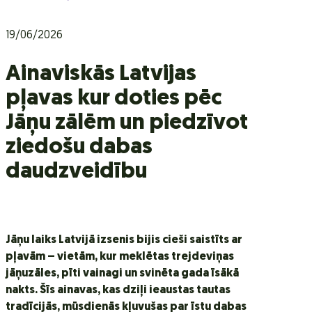
19/06/2026
Ainaviskās Latvijas
pļavas kur doties pēc
Jāņu zālēm un piedzīvot
ziedošu dabas
daudzveidību
Jāņu laiks Latvijā izsenis bijis cieši saistīts ar
pļavām – vietām, kur meklētas trejdeviņas
jāņuzāles, pīti vainagi un svinēta gada īsākā
nakts. Šīs ainavas, kas dziļi ieaustas tautas
tradīcijās, mūsdienās kļuvušas par īstu dabas