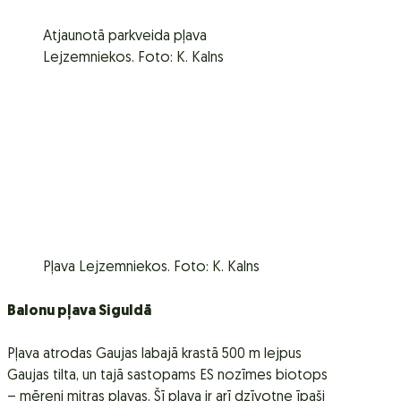
Atjaunotā parkveida pļava
Lejzemniekos. Foto: K. Kalns
Pļava Lejzemniekos. Foto: K. Kalns
Balonu pļava Siguldā
Pļava atrodas Gaujas labajā krastā 500 m lejpus
Gaujas tilta, un tajā sastopams ES nozīmes biotops
– mēreni mitras pļavas. Šī pļava ir arī dzīvotne īpaši