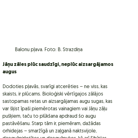
Balonu pļava. Foto: B. Strazdiņa
Jāņu zāles plūc saudzīgi, neplūc aizsargājamos
augus
Dodoties pļavās, svarīgi atcerēties – ne viss, kas
skaists, ir plūcams. Bioloģiski vērtīgajos zālājos
sastopamas retas un aizsargājamas augu sugas, kas
var šķist īpaši piemērotas vainagiem vai Jāņu zāļu
pušķiem, taču to plūkšana apdraud šo augu
pastāvēšanu. Starp tām ir, piemēram, dažādas
orhidejas – smaržīgā un zaļganā naktsvijole,