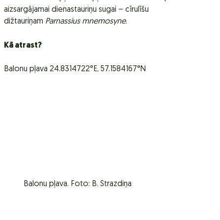
aizsargājamai dienastauriņu sugai – cīrulīšu
dižtauriņam
Parnassius mnemosyne
.
Kā atrast?
Balonu pļava 24.8314722°E, 57.1584167°N
Balonu pļava. Foto: B. Strazdiņa