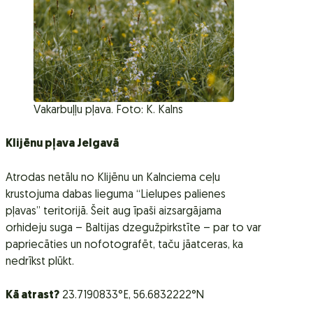
Vakarbuļļu pļava. Foto: K. Kalns
Klijēnu pļava Jelgavā
Atrodas netālu no Klijēnu un Kalnciema ceļu
krustojuma dabas lieguma “Lielupes palienes
pļavas” teritorijā. Šeit aug īpaši aizsargājama
orhideju suga – Baltijas dzegužpirkstīte – par to var
papriecāties un nofotografēt, taču jāatceras, ka
nedrīkst plūkt.
Kā atrast?
23.7190833°E, 56.6832222°N