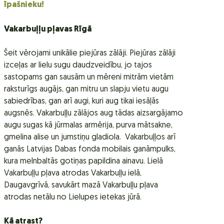
īpašnieku!
Vakarbuļļu pļavas Rīgā
Šeit vērojami unikālie piejūras zālāji. Piejūras zālāji
izceļas ar lielu sugu daudzveidību, jo tajos
sastopams gan sausām un mēreni mitrām vietām
raksturīgs augājs, gan mitru un slapju vietu augu
sabiedrības, gan arī augi, kuri aug tikai iesāļās
augsnēs. Vakarbuļļu zālājos aug tādas aizsargājamo
augu sugas kā jūrmalas armērija, purva mātsakne,
gmelina alise un jumstiņu gladiola. Vakarbuļļos arī
ganās Latvijas Dabas fonda mobilais ganāmpulks,
kura melnbaltās gotiņas papildina ainavu. Lielā
Vakarbuļļu pļava atrodas Vakarbuļļu ielā,
Daugavgrīvā, savukārt mazā Vakarbuļļu pļava
atrodas netālu no Lielupes ietekas jūrā.
Kā atrast?