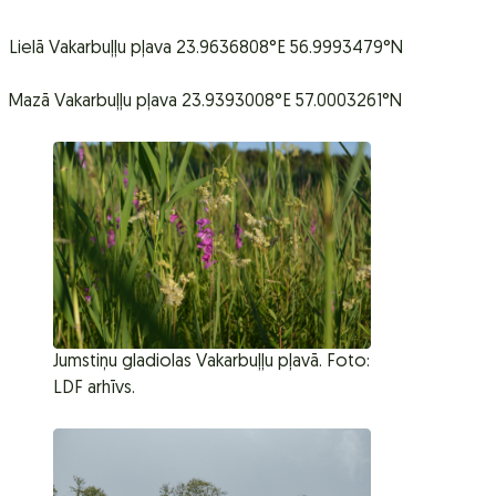
Lielā Vakarbuļļu pļava 23.9636808°E 56.9993479°N
Mazā Vakarbuļļu pļava 23.9393008°E 57.0003261°N
Jumstiņu gladiolas Vakarbuļļu pļavā. Foto:
LDF arhīvs.