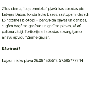
Zīles ciema, “Lejzemnieku” pļavā, kas atrodas pie
Latvijas Dabas fonda lauku bāzes, sastopami dažādi
ES nozīmes biotopi – parkveida pļavas un ganības,
sugām bagātas ganības un ganītas pļavas, kā arī
palieņu zālāji. Teritorija arī atrodas aizsargājamo
ainavu apvidū “Ziemeļgauja”.
Kā atrast?
Lejzemnieku pļava 26.0843056°E, 57.6957778°N