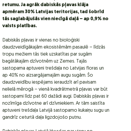
retumu. Ja agrāk dabiskās pļavas klāja
apmēram 30% Latvijas teritorijas, tad šobrīd
tās saglabājušās vien niecīgā daļā – ap 0,9% no
valsts platības.
Dabiskās pļavas ir vienas no bioloģiski
daudzveidīgākajām ekosistēmām pasaulē – līdzās
tropu mežiem tās tiek uzskatītas par sugām
bagātākajām dzīvotnēm uz Zemes. Tajās
sastopama aptuveni trešdaļa no Latvijas floras un
ap 40% no aizsargājamajām augu sugām. Šo
daudzveidību iespējams ieraudzīt arī pavisam
nelielā mērogā – vienā kvadrātmetrā pļavas var būt
sastopami līdz pat 60 dažādi augi. Dabiskās pļavas ir
nozīmīga dzīvotne arī dzīvniekiem. Ar tām saistīta
aptuveni trešdaļa Latvijā sastopamo kukaiņu sugu un
gandrīz ceturtā daļa ligzdojošo putnu.