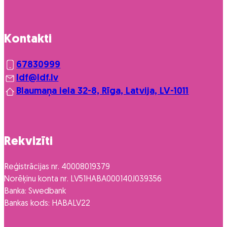
Kontakti
67830999
ldf@ldf.lv
Blaumaņa iela 32-8, Rīga, Latvija, LV-1011
Rekvizīti
Reģistrācijas nr. 40008019379
Norēķinu konta nr. LV51HABA000140J039356
Banka: Swedbank
Bankas kods: HABALV22