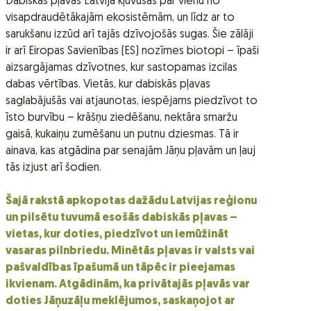
Dabiskās pļavas Latvijā kļuvušas par vienu no
visapdraudētākajām ekosistēmām, un līdz ar to
sarukšanu izzūd arī tajās dzīvojošās sugas. Šie zālāji
ir arī Eiropas Savienības (ES) nozīmes biotopi – īpaši
aizsargājamas dzīvotnes, kur sastopamas izcilas
dabas vērtības. Vietās, kur dabiskās pļavas
saglabājušās vai atjaunotas, iespējams piedzīvot to
īsto burvību – krāšņu ziedēšanu, nektāra smaržu
gaisā, kukaiņu zumēšanu un putnu dziesmas. Tā ir
ainava, kas atgādina par senajām Jāņu pļavām un ļauj
tās izjust arī šodien.
Šajā rakstā apkopotas dažādu Latvijas reģionu
un pilsētu tuvumā esošās dabiskās pļavas –
vietas, kur doties, piedzīvot un iemūžināt
vasaras pilnbriedu. Minētās pļavas ir valsts vai
pašvaldības īpašumā un tāpēc ir pieejamas
ikvienam. Atgādinām, ka privātajās pļavās var
doties Jāņuzāļu meklējumos, saskaņojot ar