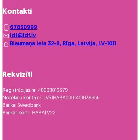
Kontakti
67830999
ldf@ldf.lv
Blaumaņa iela 32-8, Rīga, Latvija, LV-1011
Rekvizīti
Reģistrācijas nr. 40008019379
Norēķinu konta nr. LV51HABA000140J039356
Banka: Swedbank
Bankas kods: HABALV22