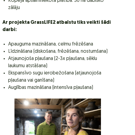
Kopējā apsaimniekotā platība: 30 ha dabisko
zālāju
Ar projekta GrassLIFE2 atbalstu tiks veikti šādi
darbi:
Apauguma mazināšana, celmu frēzēšana
Līdzināšana (diskošana, frēzēšana, nostumšana)
Atjaunojoša pļaušana (2-3x pļaušana, sēklu
laukumu atstāšana)
Ekspansīvo sugu ierobežošana (atjaunojoša
pļaušana vai ganīšana)
Auglības mazināšana (intensīva pļaušana)